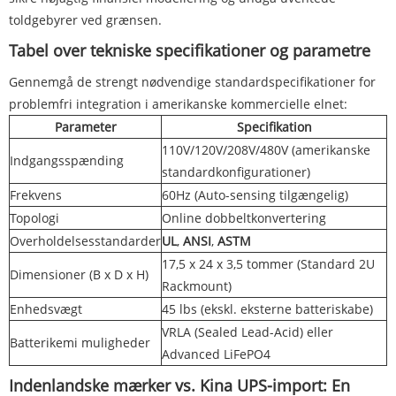
toldgebyrer ved grænsen.
Tabel over tekniske specifikationer og parametre
Gennemgå de strengt nødvendige standardspecifikationer for
problemfri integration i amerikanske kommercielle elnet:
Parameter
Specifikation
110V/120V/208V/480V (amerikanske
Indgangsspænding
standardkonfigurationer)
Frekvens
60Hz (Auto-sensing tilgængelig)
Topologi
Online dobbeltkonvertering
Overholdelsesstandarder
UL
,
ANSI
,
ASTM
17,5 x 24 x 3,5 tommer (Standard 2U
Dimensioner (B x D x H)
Rackmount)
Enhedsvægt
45 lbs (ekskl. eksterne batteriskabe)
VRLA (Sealed Lead-Acid) eller
Batterikemi muligheder
Advanced LiFePO4
Indenlandske mærker vs. Kina UPS-import: En