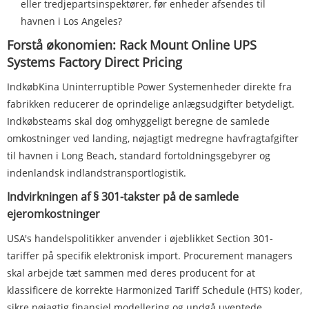
eller tredjepartsinspektører, før enheder afsendes til
havnen i Los Angeles?
Forstå økonomien: Rack Mount Online UPS
Systems Factory Direct Pricing
Indkøb
Kina Uninterruptible Power System
enheder direkte fra
fabrikken reducerer de oprindelige anlægsudgifter betydeligt.
Indkøbsteams skal dog omhyggeligt beregne de samlede
omkostninger ved landing, nøjagtigt medregne havfragtafgifter
til havnen i Long Beach, standard fortoldningsgebyrer og
indenlandsk indlandstransportlogistik.
Indvirkningen af ​​§ 301-takster på de samlede
ejeromkostninger
USA's handelspolitikker anvender i øjeblikket Section 301-
tariffer på specifik elektronisk import. Procurement managers
skal arbejde tæt sammen med deres producent for at
klassificere de korrekte Harmonized Tariff Schedule (HTS) koder,
sikre nøjagtig finansiel modellering og undgå uventede