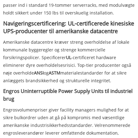
passer ind i standard 19-tommer serverracks, med modulvægte
holdt sikkert under 150 lbs til overskuelig installation.
Navigeringscertificering: UL-certificerede kinesiske
UPS-producenter til amerikanske datacentre
Amerikanske datacentre kræver streng overholdelse af lokale
kommunale byggeregler og strenge kommercielle
forsikringspolicer. Specificerer
UL
-certificeret hardware
eliminerer dyre overholdelsesrisici. Top-tier producenter også
nøje overholde
ANSI
og
ASTM
materialestandarder for at sikre
anlæggets brandsikkerhed og strukturelle integritet.
Engros Uninterruptible Power Supply Units til industriel
brug
Engrosvolumenpriser giver facility managers mulighed for at
sikre bulkordrer uden at gå på kompromis med væsentlige
amerikanske industrisikkerhedsstandarder. Velrenommerede
engrosleverandører leverer omfattende dokumentation,