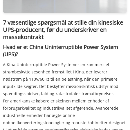
7 væsentlige spørgsmål at stille din kinesiske
UPS-producent, før du underskriver en
massekontrakt
Hvad er et China Uninterruptible Power System
(UPS)?
A
Kina Uninterruptible Power System
er en kommerciel
strømbeskyttelsesenhed fremstillet i Kina, der leverer
nødstrøm på 110V/60Hz til en belastning, når den primære
inputkilde svigter. Det beskytter missionskritisk udstyr mod
spændingsspidser, fald og katastrofale strømafbrydelser.
For amerikanske købere er skelnen mellem enheder af
forbrugerkvalitet og industrikvalitet afgørende. Avancerede
industrielle enheder har ægte online
dobbeltkonverteringstopologier og robuste kabinetter designet
til at opfylde strenge nordamerikanske elektriske koder, mens