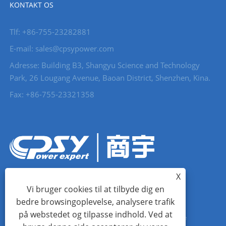
KONTAKT OS
Tlf: +86-755-23282881
E-mail: sales@cpsypower.com
Adresse: Building B3, Shangyu Science and Technology
Park, 26 Lougang Avenue, Baoan District, Shenzhen, Kina.
Fax: +86-755-23321358
X
Vi bruger cookies til at tilbyde dig en
bedre browsingoplevelse, analysere trafik
på webstedet og tilpasse indhold. Ved at
Copyright © 2023 Shangyu (Shenzhen) Technology Co., Ltd. Alle