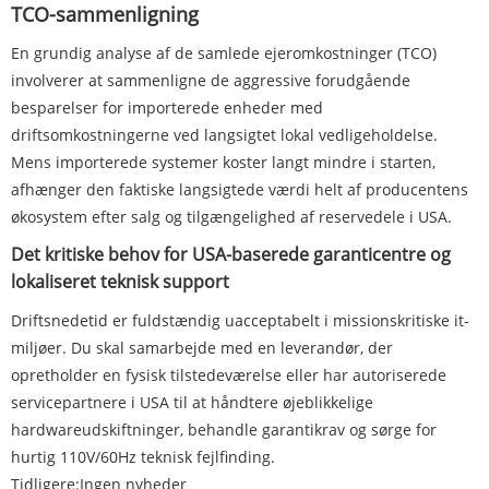
TCO-sammenligning
En grundig analyse af de samlede ejeromkostninger (TCO)
involverer at sammenligne de aggressive forudgående
besparelser for importerede enheder med
driftsomkostningerne ved langsigtet lokal vedligeholdelse.
Mens importerede systemer koster langt mindre i starten,
afhænger den faktiske langsigtede værdi helt af producentens
økosystem efter salg og tilgængelighed af reservedele i USA.
Det kritiske behov for USA-baserede garanticentre og
lokaliseret teknisk support
Driftsnedetid er fuldstændig uacceptabelt i missionskritiske it-
miljøer. Du skal samarbejde med en leverandør, der
opretholder en fysisk tilstedeværelse eller har autoriserede
servicepartnere i USA til at håndtere øjeblikkelige
hardwareudskiftninger, behandle garantikrav og sørge for
hurtig 110V/60Hz teknisk fejlfinding.
Tidligere:
Ingen nyheder